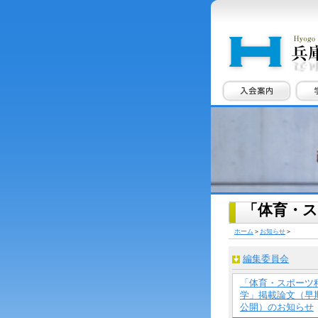
「体育・
ホーム
＞
お知らせ
＞
編集委員会
「体育・スポーツ
学」掲載論文（早
公開）のお知らせ