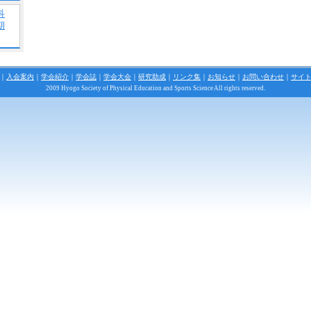
科
期
｜
入会案内
｜
学会紹介
｜
学会誌
｜
学会大会
｜
研究助成
｜
リンク集
｜
お知らせ
｜
お問い合わせ
｜
サイ
2009 Hyogo Society of Physical Education and Sports Science All rights reserved.